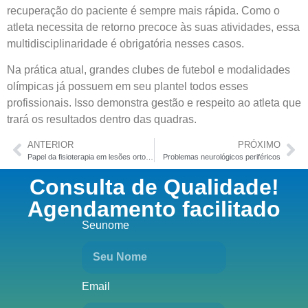
recuperação do paciente é sempre mais rápida. Como o
atleta necessita de retorno precoce às suas atividades, essa
multidisciplinaridade é obrigatória nesses casos.
Na prática atual, grandes clubes de futebol e modalidades
olímpicas já possuem em seu plantel todos esses
profissionais. Isso demonstra gestão e respeito ao atleta que
trará os resultados dentro das quadras.
ANTERIOR
PRÓXIMO
Papel da fisioterapia em lesões ortopédicas
Problemas neurológicos periféricos
Consulta de Qualidade!
Agendamento facilitado
Seunome
Email