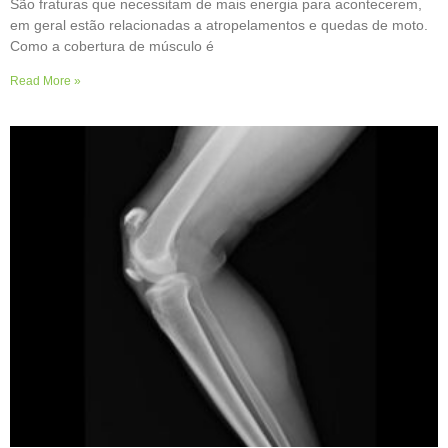
São fraturas que necessitam de mais energia para acontecerem,
em geral estão relacionadas a atropelamentos e quedas de moto.
Como a cobertura de músculo é
Read More »